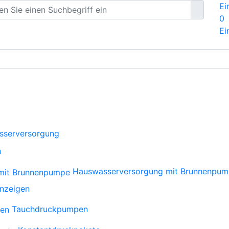
Ei
0
Ei
sserversorgung
n
Hauswasserversorgung mit Brunnenpu
anzeigen
Tauchdruckpumpen