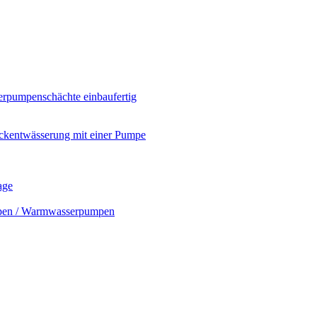
rpumpenschächte einbaufertig
ckentwässerung mit einer Pumpe
age
mpen / Warmwasserpumpen