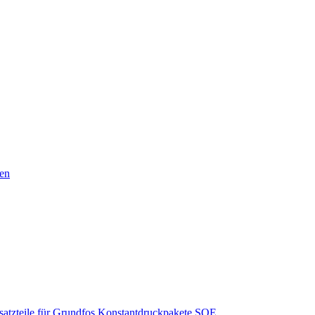
nen
satzteile für Grundfos Konstantdruckpakete SQE