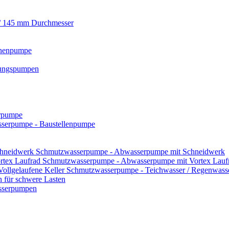
/ 145 mm Durchmesser
nnenpumpe
ungspumpen
rpumpe
serpumpe - Baustellenpumpe
Schmutzwasserpumpe - Abwasserpumpe mit Schneidwerk
Schmutzwasserpumpe - Abwasserpumpe mit Vortex Lauf
Schmutzwasserpumpe - Teichwasser / Regenwasser
für schwere Lasten
asserpumpen