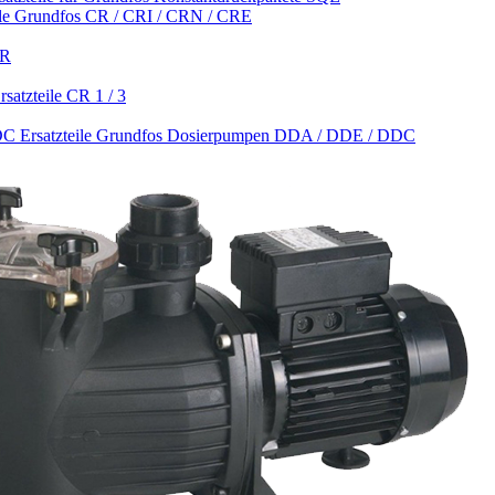
ile Grundfos CR / CRI / CRN / CRE
CR
satzteile CR 1 / 3
Ersatzteile Grundfos Dosierpumpen DDA / DDE / DDC