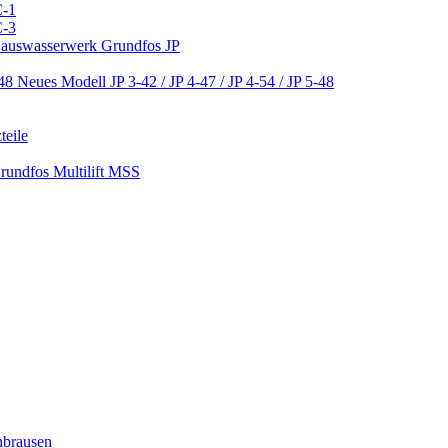
C-1
C-3
 Hauswasserwerk Grundfos JP
Neues Modell JP 3-42 / JP 4-47 / JP 4-54 / JP 5-48
teile
Grundfos Multilift MSS
nbrausen