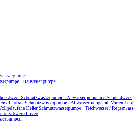
zwasserpumpe
serpumpe - Baustellenpumpe
Schmutzwasserpumpe - Abwasserpumpe mit Schneidwerk
Schmutzwasserpumpe - Abwasserpumpe mit Vortex Lauf
Schmutzwasserpumpe - Teichwasser / Regenwasser
für schwere Lasten
asserpumpen