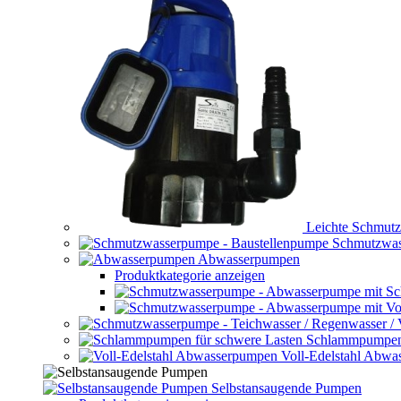
Leichte Schmut
Schmutzwas
Abwasserpumpen
Produktkategorie anzeigen
Schlammpumpen 
Voll-Edelstahl Abw
Selbstansaugende Pumpen