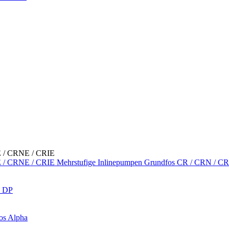
Mehrstufige Inlinepumpen Grundfos CR / CRN / C
s DP
os Alpha