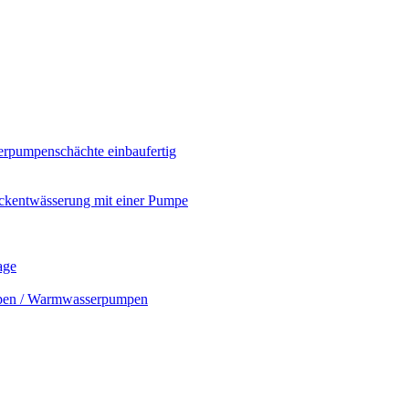
rpumpenschächte einbaufertig
ckentwässerung mit einer Pumpe
age
mpen / Warmwasserpumpen