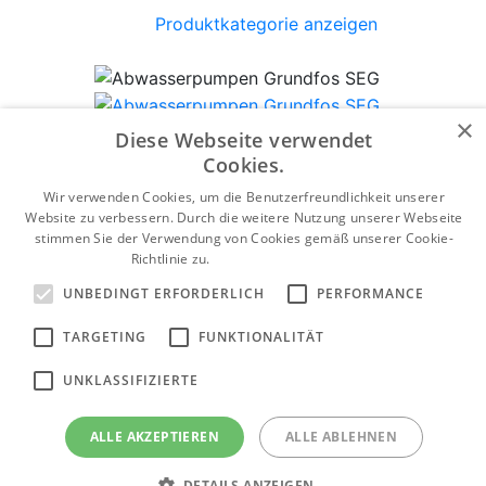
Produktkategorie anzeigen
×
Abwasserpumpen Grundfos SEG
Diese Webseite verwendet
Cookies.
Produktkategorie anzeigen
Wir verwenden Cookies, um die Benutzerfreundlichkeit unserer
Website zu verbessern. Durch die weitere Nutzung unserer Webseite
stimmen Sie der Verwendung von Cookies gemäß unserer Cookie-
Richtlinie zu.
Weitere Informationen
Tiefbrunnenpumpen Grundfos SP
UNBEDINGT ERFORDERLICH
PERFORMANCE
Produktkategorie anzeigen
TARGETING
FUNKTIONALITÄT
UNKLASSIFIZIERTE
Grundfos Abwasserpumpen SEV
ALLE AKZEPTIEREN
ALLE ABLEHNEN
Produktkategorie anzeigen
DETAILS ANZEIGEN