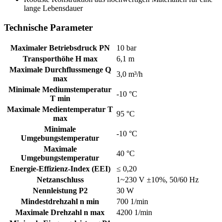
lange Lebensdauer
Technische Parameter
Maximaler Betriebsdruck PN
10 bar
Transporthöhe H max
6,1 m
Maximale Durchflussmenge Q
3,0 m³/h
max
Minimale Mediumstemperatur
-10 °C
T min
Maximale Medientemperatur T
95 °C
max
Minimale
-10 °C
Umgebungstemperatur
Maximale
40 °C
Umgebungstemperatur
Energie-Effizienz-Index (EEI)
≤ 0,20
Netzanschluss
1~230 V ±10%, 50/60 Hz
Nennleistung P2
30 W
Mindestdrehzahl n min
700 1/min
Maximale Drehzahl n max
4200 1/min