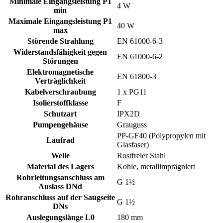
Minimale Eingangsleistung P1
4 W
min
Maximale Eingangsleistung P1
40 W
max
Störende Strahlung
EN 61000-6-3
Widerstandsfähigkeit gegen
EN 61000-6-2
Störungen
Elektromagnetische
EN 61800-3
Verträglichkeit
Kabelverschraubung
1 x PG11
Isolierstoffklasse
F
Schutzart
IPX2D
Pumpengehäuse
Grauguss
PP-GF40 (Polypropylen mit
Laufrad
Glasfaser)
Welle
Rostfreier Stahl
Material des Lagers
Kohle, metallimprägniert
Rohrleitungsanschluss am
G 1½
Auslass DNd
Rohranschluss auf der Saugseite
G 1½
DNs
Auslegungslänge L0
180 mm