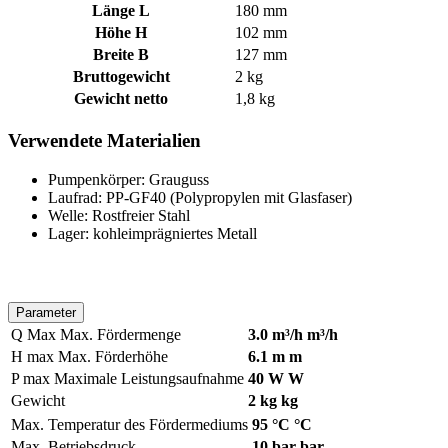
Länge L
180 mm
Höhe H
102 mm
Breite B
127 mm
Bruttogewicht
2 kg
Gewicht netto
1,8 kg
Verwendete Materialien
Pumpenkörper: Grauguss
Laufrad: PP-GF40 (Polypropylen mit Glasfaser)
Welle: Rostfreier Stahl
Lager: kohleimprägniertes Metall
Parameter
Q Max
Max. Fördermenge
3.0 m³/h m³/h
H max
Max. Förderhöhe
6.1 m m
P max
Maximale Leistungsaufnahme
40 W W
Gewicht
2 kg kg
Max. Temperatur des Fördermediums
95 °C °C
Max. Betriebsdruck
10 bar bar