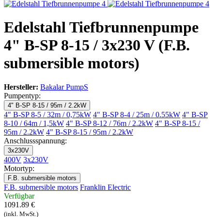
Edelstahl Tiefbrunnenpumpe
4" B-SP 8-15 / 3x230 V (F.B.
submersible motors)
Hersteller:
Bakalar PumpS
Pumpentyp:
4" B-SP 8-15 / 95m / 2.2kW
4" B-SP 8-5 / 32m / 0,75kW
4" B-SP 8-4 / 25m / 0.55kW
4" B-SP
8-10 / 64m / 1,5kW
4" B-SP 8-12 / 76m / 2.2kW
4" B-SP 8-15 /
95m / 2.2kW
4" B-SP 8-15 / 95m / 2.2kW
Anschlussspannung:
3x230V
400V
3x230V
Motortyp:
F.B. submersible motors
F.B. submersible motors
Franklin Electric
Verfügbar
1091.89 €
(inkl. MwSt.)