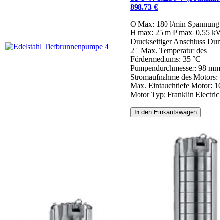
898.73 €
Q Max: 180 l/min
Spannung
H max: 25 m
P max: 0,55 k
Druckseitiger Anschluss Dur
2 ''
Max. Temperatur des
Fördermediums: 35 °C
Pumpendurchmesser: 98 mm
Stromaufnahme des Motors: 
Max. Eintauchtiefe Motor: 
Motor Typ: Franklin Electric
In den Einkaufswagen