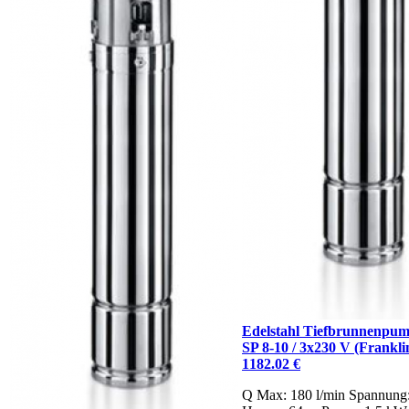
Edelstahl Tiefbrunnenpum
SP 8-10 / 3x230 V (Franklin
1182.02 €
Q Max: 180 l/min
Spannung