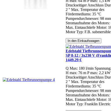
H max: 64 m
P max: 1,5 kW
Druckseitiger Anschluss Dur
2 ''
Max. Temperatur des
Fördermediums: 35 °C
Pumpendurchmesser: 98 mm
Stromaufnahme des Motors: 
Max. Eintauchtiefe Motor: 
Motor Typ: F.B. submersible
In den Einkaufswagen
Edelstahl Tiefbrunnenpum
SP 8-12 / 3x230 V (Franklin
1449.29 €
Q Max: 180 l/min
Spannung
H max: 76 m
P max: 2,2 kW
Druckseitiger Anschluss Dur
2 ''
Max. Temperatur des
Fördermediums: 35 °C
Pumpendurchmesser: 98 mm
Stromaufnahme des Motors: 
Max. Eintauchtiefe Motor: 
Motor Typ: Franklin Electric