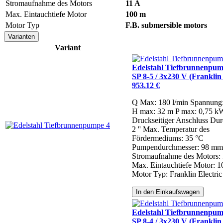
Stromaufnahme des Motors
11 A
Max. Eintauchtiefe Motor
100 m
Motor Typ
F.B. submersible motors
Varianten
Variant
Edelstahl Tiefbrunnenpum
SP 8-5 / 3x230 V (Franklin 
953.12 €
Q Max: 180 l/min
Spannung
H max: 32 m
P max: 0,75 k
Druckseitiger Anschluss Dur
2 ''
Max. Temperatur des
Fördermediums: 35 °C
Pumpendurchmesser: 98 mm
Stromaufnahme des Motors: 
Max. Eintauchtiefe Motor: 
Motor Typ: Franklin Electric
In den Einkaufswagen
Edelstahl Tiefbrunnenpum
SP 8-4 / 3x230 V (Franklin 