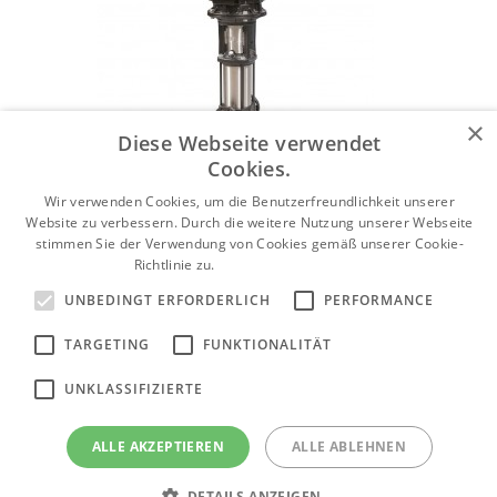
×
Diese Webseite verwendet
Cookies.
Wir verwenden Cookies, um die Benutzerfreundlichkeit unserer
Website zu verbessern. Durch die weitere Nutzung unserer Webseite
stimmen Sie der Verwendung von Cookies gemäß unserer Cookie-
Richtlinie zu.
Weitere Informationen
UNBEDINGT ERFORDERLICH
PERFORMANCE
TARGETING
FUNKTIONALITÄT
Mehrstufige Inlinepumpen Grundfos CR /
CRN / CRI / CRE / CRNE / CRIE
UNKLASSIFIZIERTE
Produktkategorie anzeigen
ALLE AKZEPTIEREN
ALLE ABLEHNEN
DETAILS ANZEIGEN