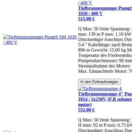
Tiefbrunnenpumpe Pump
1020 / 400 V
515.00 €
Q Max: 50 l/min
Spannung:
max: 139 m
P max: 1,10 kW
Druckseitiger Anschluss Dur
5/4 ''
Kabellänge: nach Beda
896 m
Gewicht: 15,00 kg
Ma
Temperatur des Fördermediu
Pumpendurchmesser: 98 mm
Stromaufnahme des Motors: 
Max. Eintauchtiefe Motor: 7
In den Einkaufswagen
Tiefbrunnenpumpe 4" P
1014 / 3x230V (F.B submer
motor)
552.00 €
Q Max: 50 l/min
Spannung:
H max: 92 m
P max: 0.75 k
Druckseitiger Anschluss Dur