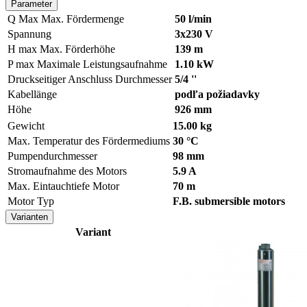
Parameter
Q Max
Max. Fördermenge
50 l/min
Spannung
3x230 V
H max
Max. Förderhöhe
139 m
P max
Maximale Leistungsaufnahme
1.10 kW
Druckseitiger Anschluss Durchmesser
5/4 ''
Kabellänge
podľa požiadavky
Höhe
926 mm
Gewicht
15.00 kg
Max. Temperatur des Fördermediums
30 °C
Pumpendurchmesser
98 mm
Stromaufnahme des Motors
5.9 A
Max. Eintauchtiefe Motor
70 m
Motor Typ
F.B. submersible motors
Varianten
Variant