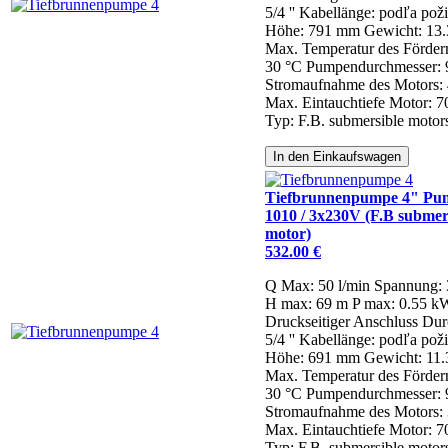
5/4 ''
Kabellänge: podľa pož
Höhe: 791 mm
Gewicht: 13.
Max. Temperatur des Förde
30 °C
Pumpendurchmesser:
Stromaufnahme des Motors: 
Max. Eintauchtiefe Motor: 
Typ: F.B. submersible motor
In den Einkaufswagen
Tiefbrunnenpumpe 4" P
1010 / 3x230V (F.B submer
motor)
532.00 €
Q Max: 50 l/min
Spannung:
H max: 69 m
P max: 0.55 k
Druckseitiger Anschluss Dur
5/4 ''
Kabellänge: podľa pož
Höhe: 691 mm
Gewicht: 11.
Max. Temperatur des Förde
30 °C
Pumpendurchmesser:
Stromaufnahme des Motors: 
Max. Eintauchtiefe Motor: 
Typ: F.B. submersible motor