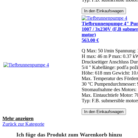
In den Einkaufswagen
Tiefbrunnenpumpe 4" P
1007 / 3x230V (F.B submer
motor)
563.00 €
Q Max: 50 l/min
Spannung:
H max: 46 m
P max: 0.37 k
Druckseitiger Anschluss Dur
5/4 ''
Kabellänge: podľa pož
Höhe: 618 mm
Gewicht: 10.
Max. Temperatur des Förde
30 °C
Pumpendurchmesser:
Stromaufnahme des Motors: 
Max. Eintauchtiefe Motor: 
Typ: F.B. submersible motor
In den Einkaufswagen
Mehr anzeigen
Zurück zur Kategorie
Ich füge das Produkt zum Warenkorb hinzu