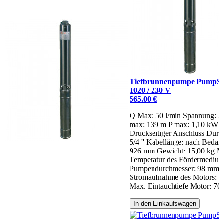
Tiefbrunnenpumpe Pump
1020 / 230 V
565.00 €
Q Max: 50 l/min
Spannung:
max: 139 m
P max: 1,10 kW
Druckseitiger Anschluss Dur
5/4 ''
Kabellänge: nach Beda
926 mm
Gewicht: 15,00 kg
Temperatur des Fördermediu
Pumpendurchmesser: 98 mm
Stromaufnahme des Motors: 
Max. Eintauchtiefe Motor: 7
In den Einkaufswagen