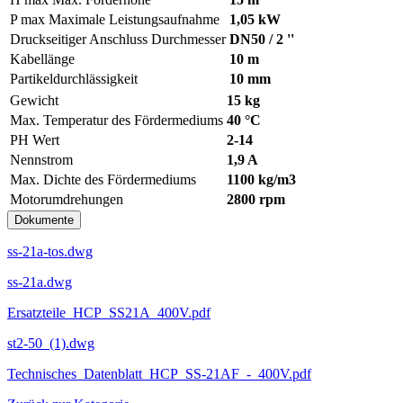
P max
Maximale Leistungsaufnahme
1,05 kW
Druckseitiger Anschluss Durchmesser
DN50 / 2 ''
Kabellänge
10 m
Partikeldurchlässigkeit
10 mm
Gewicht
15 kg
Max. Temperatur des Fördermediums
40 °C
PH Wert
2-14
Nennstrom
1,9 A
Max. Dichte des Fördermediums
1100 kg/m3
Motorumdrehungen
2800 rpm
Dokumente
ss-21a-tos.dwg
ss-21a.dwg
Ersatzteile_HCP_SS21A_400V.pdf
st2-50_(1).dwg
Technisches_Datenblatt_HCP_SS-21AF_-_400V.pdf