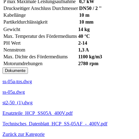
P max
Maximale Leistungsaufnahme
0,7 kW
Druckseitiger Anschluss Durchmesser
DN50 / 2 ''
Kabellänge
10 m
Partikeldurchlässigkeit
10 mm
Gewicht
14 kg
Max. Temperatur des Fördermediums
40 °C
PH Wert
2-14
Nennstrom
1,3 A
Max. Dichte des Fördermediums
1100 kg/m3
Motorumdrehungen
2780 rpm
Dokumente
ss-05a-tos.dwg
ss-05a.dwg
st2-50_(1).dwg
Ersatzteile_HCP_SS05A_400V.pdf
Technisches_Datenblatt_HCP_SS-05AF_-_400V.pdf
Zurück zur Kategorie