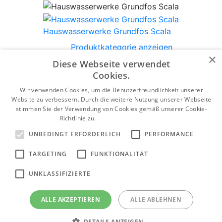
Hauswasserwerke Grundfos Scala
Produktkategorie anzeigen
×
Diese Webseite verwendet
Cookies.
Wir verwenden Cookies, um die Benutzerfreundlichkeit unserer
Abwasserpumpen Grundfos SEG
Website zu verbessern. Durch die weitere Nutzung unserer Webseite
stimmen Sie der Verwendung von Cookies gemäß unserer Cookie-
Produktkategorie anzeigen
Richtlinie zu.
Weitere Informationen
UNBEDINGT ERFORDERLICH
PERFORMANCE
TARGETING
FUNKTIONALITÄT
Tiefbrunnenpumpen Grundfos SP
UNKLASSIFIZIERTE
Produktkategorie anzeigen
ALLE AKZEPTIEREN
ALLE ABLEHNEN
DETAILS ANZEIGEN