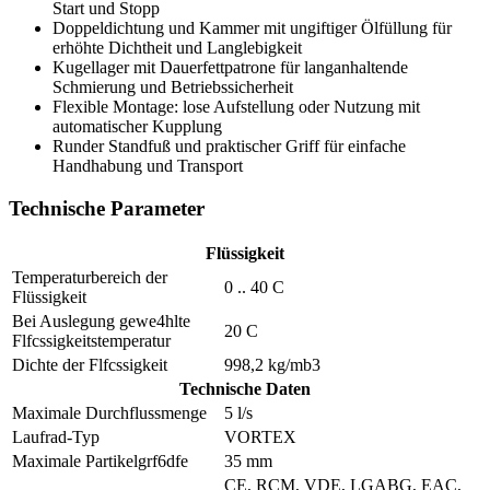
Start und Stopp
Doppeldichtung und Kammer mit ungiftiger Ölfüllung für
erhöhte Dichtheit und Langlebigkeit
Kugellager mit Dauerfettpatrone für langanhaltende
Schmierung und Betriebssicherheit
Flexible Montage: lose Aufstellung oder Nutzung mit
automatischer Kupplung
Runder Standfuß und praktischer Griff für einfache
Handhabung und Transport
Technische Parameter
Flüssigkeit
Temperaturbereich der
0 .. 40 C
Flüssigkeit
Bei Auslegung gewe4hlte
20 C
Flfcssigkeitstemperatur
Dichte der Flfcssigkeit
998,2 kg/mb3
Technische Daten
Maximale Durchflussmenge
5 l/s
Laufrad-Typ
VORTEX
Maximale Partikelgrf6dfe
35 mm
CE, RCM, VDE, LGABG, EAC,