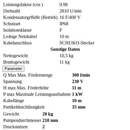
Leistungsfaktor (cos )
0.98
Drehzahl
2810 U/min
Kondensatorgrf6dfe (Betrieb)
16 F/400 V
Schutzart
IP68
Isolationsklasse
F
Le4nge Netzkabel
10 m
Kabelanschluss
SCHUKO-Stecker
Sonstige Daten
Nettogewicht
10,5 kg
Bruttogewicht
11 kg
Parameter
Q Max
Max. Fördermenge
300 l/min
Spannung
230 V
H max
Max. Förderhöhe
11 m
P max
Maximale Leistungsaufnahme
1 kW
Kabellänge
10 m
Partikeldurchlässigkeit
35 mm
Gewicht
20 kg
Pumpendurchmesser
210 mm
Druckstutzen
2