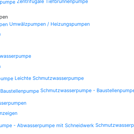
Zentrifugale Tiefbrunnenpumpe
Umwälzpumpen / Heizungspumpen
n
wasserpumpe
n
Leichte Schmutzwasserpumpe
Schmutzwasserpumpe - Baustellenpump
sserpumpen
anzeigen
Schmutzwasserp