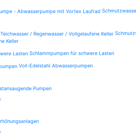
Schmutzwasse
Schmutzw
e Keller
Schlammpumpen für schwere Lasten
Voll-Edelstahl Abwasserpumpen
bstansaugende Pumpen
n
rhöhungsanlagen
n