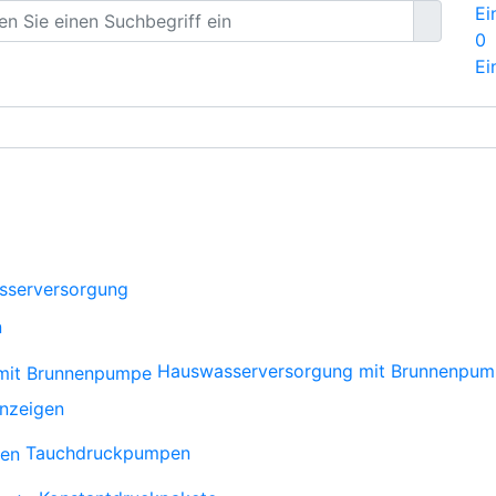
Ei
0
Ei
sserversorgung
n
Hauswasserversorgung mit Brunnenpu
anzeigen
Tauchdruckpumpen