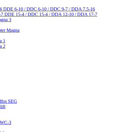
DDE 6-10 / DDC 6-10 / DDC 9-7 / DDA 7.5-16
DDE 15-4 / DDC 15-4 / DDA 12-10 / DDA 17-7
agna 3
pter Magna
a 1
a 2
ndfos SEG
ift
 CWC-3