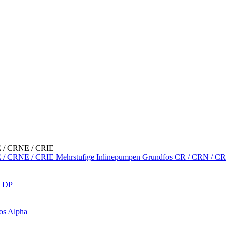
Mehrstufige Inlinepumpen Grundfos CR / CRN / C
s DP
os Alpha