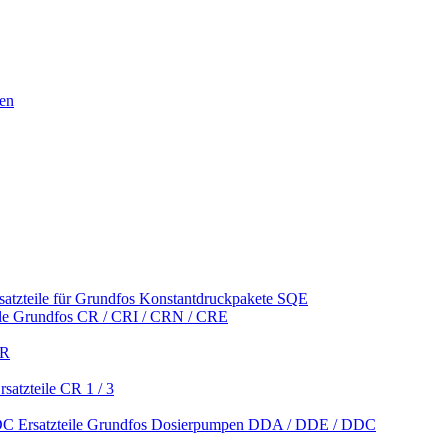
nen
satzteile für Grundfos Konstantdruckpakete SQE
ile Grundfos CR / CRI / CRN / CRE
CR
satzteile CR 1 / 3
Ersatzteile Grundfos Dosierpumpen DDA / DDE / DDC