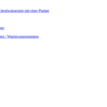
ckentwässerung mit einer Pumpe
age
mpen / Warmwasserpumpen