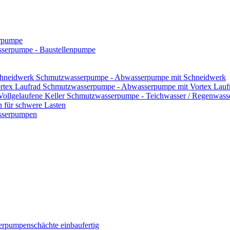
rpumpe
serpumpe - Baustellenpumpe
Schmutzwasserpumpe - Abwasserpumpe mit Schneidwerk
Schmutzwasserpumpe - Abwasserpumpe mit Vortex Lauf
Schmutzwasserpumpe - Teichwasser / Regenwasser
für schwere Lasten
asserpumpen
rpumpenschächte einbaufertig