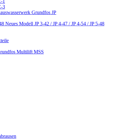
C-1
C-3
 Hauswasserwerk Grundfos JP
Neues Modell JP 3-42 / JP 4-47 / JP 4-54 / JP 5-48
teile
Grundfos Multilift MSS
nbrausen