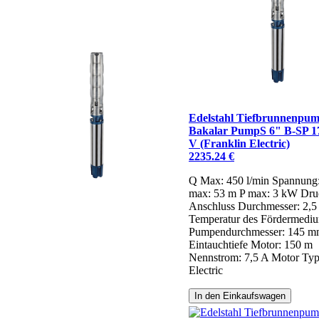
Edelstahl Tiefbrunnenpu
Bakalar PumpS 6" B-SP 17
V (Franklin Electric)
2235.24 €
Q Max: 450 l/min
Spannung
max: 53 m
P max: 3 kW
Dru
Anschluss Durchmesser: 2,5 
Temperatur des Fördermediu
Pumpendurchmesser: 145 
Eintauchtiefe Motor: 150 m
Nennstrom: 7,5 A
Motor Typ
Electric
In den Einkaufswagen