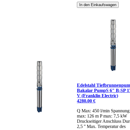
In den Einkaufswagen
Edelstahl Tiefbrunnenpu
Bakalar PumpS 6" B-SP 17
V (Franklin Electric)
4280.00 €
Q Max: 450 l/min
Spannung
max: 126 m
P max: 7,5 kW
Druckseitiger Anschluss Dur
2,5 ''
Max. Temperatur des