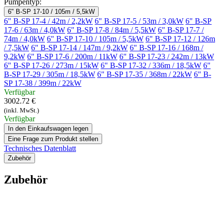
Pumpentyp:
6" B-SP 17-10 / 105m / 5,5kW
6" B-SP 17-4 / 42m / 2,2kW
6" B-SP 17-5 / 53m / 3,0kW
6" B-SP
17-6 / 63m / 4,0kW
6" B-SP 17-8 / 84m / 5,5kW
6" B-SP 17-7 /
74m / 4,0kW
6" B-SP 17-10 / 105m / 5,5kW
6" B-SP 17-12 / 126m
/ 7,5kW
6" B-SP 17-14 / 147m / 9,2kW
6" B-SP 17-16 / 168m /
9,2kW
6" B-SP 17-6 / 200m / 11kW
6" B-SP 17-23 / 242m / 13kW
6" B-SP 17-26 / 273m / 15kW
6" B-SP 17-32 / 336m / 18,5kW
6"
B-SP 17-29 / 305m / 18,5kW
6" B-SP 17-35 / 368m / 22kW
6" B-
SP 17-38 / 399m / 22kW
Verfügbar
3002.72 €
(inkl. MwSt.)
Verfügbar
In den Einkaufswagen legen
Eine Frage zum Produkt stellen
Technisches Datenblatt
Zubehör
Zubehör