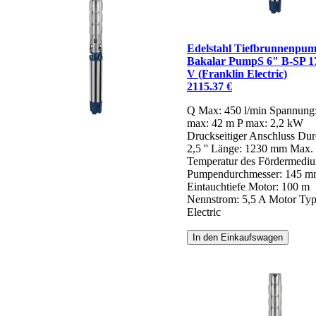
Edelstahl Tiefbrunnenpu
Bakalar PumpS 6" B-SP 17
V (Franklin Electric)
2115.37 €
Q Max: 450 l/min
Spannung
max: 42 m
P max: 2,2 kW
Druckseitiger Anschluss Dur
2,5 ''
Länge: 1230 mm
Max.
Temperatur des Fördermediu
Pumpendurchmesser: 145 
Eintauchtiefe Motor: 100 m
Nennstrom: 5,5 A
Motor Typ
Electric
In den Einkaufswagen