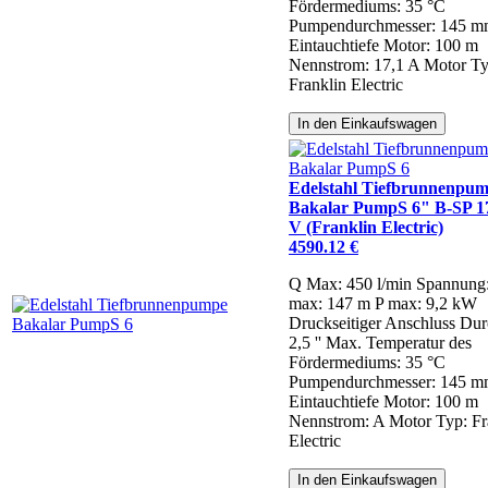
Fördermediums: 35 °C
Pumpendurchmesser: 145 
Eintauchtiefe Motor: 100 m
Nennstrom: 17,1 A
Motor Ty
Franklin Electric
In den Einkaufswagen
Edelstahl Tiefbrunnenpu
Bakalar PumpS 6" B-SP 17
V (Franklin Electric)
4590.12 €
Q Max: 450 l/min
Spannung
max: 147 m
P max: 9,2 kW
Druckseitiger Anschluss Dur
2,5 ''
Max. Temperatur des
Fördermediums: 35 °C
Pumpendurchmesser: 145 
Eintauchtiefe Motor: 100 m
Nennstrom: A
Motor Typ: Fr
Electric
In den Einkaufswagen