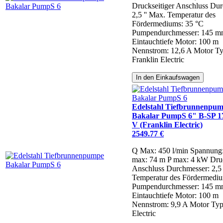
Druckseitiger Anschluss Dur
2,5 ''
Max. Temperatur des
Fördermediums: 35 °C
Pumpendurchmesser: 145 
Eintauchtiefe Motor: 100 m
Nennstrom: 12,6 A
Motor Ty
Franklin Electric
In den Einkaufswagen
Edelstahl Tiefbrunnenpu
Bakalar PumpS 6" B-SP 17
V (Franklin Electric)
2549.77 €
Q Max: 450 l/min
Spannung
max: 74 m
P max: 4 kW
Dru
Anschluss Durchmesser: 2,5 
Temperatur des Fördermediu
Pumpendurchmesser: 145 
Eintauchtiefe Motor: 100 m
Nennstrom: 9,9 A
Motor Typ
Electric