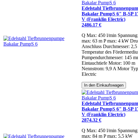
Edelstahl Tiefbrunnenpu
Bakalar PumpS 6" B-SP 17
V (Franklin Electric)
2486.17 €
Q Max: 450 l/min
Spannung
max: 63 m
P max: 4 kW
Dru
Anschluss Durchmesser: 2,5 
Temperatur des Fördermediu
Pumpendurchmesser: 145 
Eintauchtiefe Motor: 100 m
Nennstrom: 9,9 A
Motor Typ
Electric
In den Einkaufswagen
Edelstahl Tiefbrunnenpu
Bakalar PumpS 6" B-SP 17
V (Franklin Electric)
2874.32 €
Q Max: 450 l/min
Spannung
max: 84 m
P max: 5,5 kW