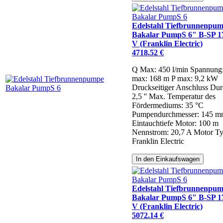
Edelstahl Tiefbrunnenpu
Bakalar PumpS 6" B-SP 17
V (Franklin Electric)
4718.52 €
Q Max: 450 l/min
Spannung
max: 168 m
P max: 9,2 kW
Druckseitiger Anschluss Dur
2,5 ''
Max. Temperatur des
Fördermediums: 35 °C
Pumpendurchmesser: 145 
Eintauchtiefe Motor: 100 m
Nennstrom: 20,7 A
Motor Ty
Franklin Electric
In den Einkaufswagen
Edelstahl Tiefbrunnenpu
Bakalar PumpS 6" B-SP 17
V (Franklin Electric)
5072.14 €