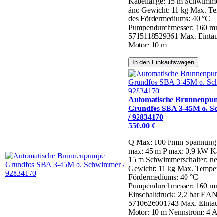
Kabellänge: 15 m
Schwimmer
áno
Gewicht: 11 kg
Max. Te
des Fördermediums: 40 °C
Pumpendurchmesser: 160 
5715118529361
Max. Eintau
Motor: 10 m
In den Einkaufswagen
Automatische Brunnenpu
Grundfos SBA 3-45M o. 
/ 92834170
550.00 €
Q Max: 100 l/min
Spannung
max: 45 m
P max: 0,9 kW
Ka
15 m
Schwimmerschalter: ne
Gewicht: 11 kg
Max. Temper
Fördermediums: 40 °C
Pumpendurchmesser: 160 
Einschaltdruck: 2,2 bar
EAN
5710626001743
Max. Eintau
Motor: 10 m
Nennstrom: 4 A