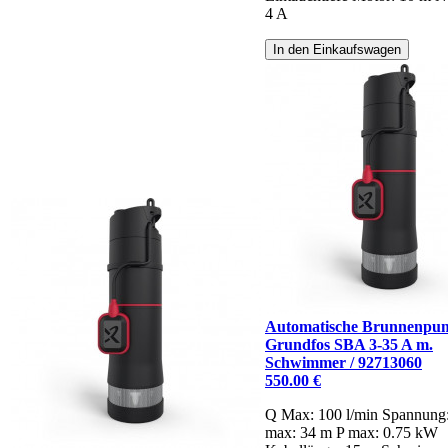
4 A
In den Einkaufswagen
Automatische Brunnenpu
Grundfos SBA 3-35 A m.
Schwimmer / 92713060
550.00 €
Q Max: 100 l/min
Spannung
max: 34 m
P max: 0.75 kW