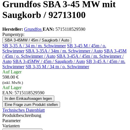
Grundfos SBA 3-45 MW mit
Saugkorb / 92713100
Hersteller:
Grundfos
EAN:
5715118529590
Pumpentyp:
SBA 3-45MW / 45m / Saugkorb / Auto
SB 3-35 A / 34 m / m. Schwimmer
SB 3-45 M / 45m / o.
Schwimmer
SBA 3-35A / 34m / m. Schwimmer / Auto
SBA 3-45M
/ 45m / o. Schwimmer / Auto
SBA 3-45A / 45m / m. Schwimmer /
Auto
SBA 3-45MW / 45m / Saugkorb / Auto
SB 3-45 A / 45m / m.
Schwimmer
SB 3-35 M / 34 m / o. Schwimmer
Auf Lager
598.00 €
(inkl. MwSt.)
Auf Lager
EAN: 5715118529590
In den Einkaufswagen legen
Eine Frage zum Produkt stellen
Technisches Datenblatt
Produktbeschreibung
Parameter
Varianten