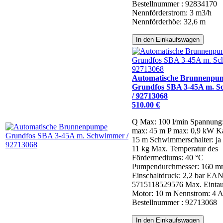
Bestellnummer : 92834170
Nennförderstrom: 3 m3/h
Nennförderhöe: 32,6 m
In den Einkaufswagen
Automatische Brunnenpu
Grundfos SBA 3-45A m. 
/ 92713068
510.00 €
Q Max: 100 l/min
Spannung
max: 45 m
P max: 0,9 kW
Ka
15 m
Schwimmerschalter: ja
11 kg
Max. Temperatur des
Fördermediums: 40 °C
Pumpendurchmesser: 160 
Einschaltdruck: 2,2 bar
EAN
5715118529576
Max. Eintau
Motor: 10 m
Nennstrom: 4 A
Bestellnummer : 92713068
In den Einkaufswagen