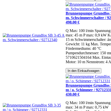
Brunnenpumpe Grundfos 
m. Schwimmerschalter / 9
498.00 €
Q Max: 100 l/min
Spannung
max: 45 m
P max: 0,9 kW
Ka
15 m
Schwimmerschalter: á
Gewicht: 11 kg
Max. Temper
Fördermediums: 40 °C
Pumpendurchmesser: 150 
5710621504164
Max. Eintau
Motor: 10 m
Nennstrom: 4 
In den Einkaufswagen
Brunnenpumpe Grundfos 
m / o. Schimmer / 9271233
430.00 €
Q Max: 100 l/min
Spannung
max: 34 m
P max: 0,75 kW