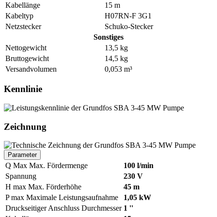
Kabellänge
15 m
Kabeltyp
H07RN-F 3G1
Netzstecker
Schuko-Stecker
Sonstiges
Nettogewicht
13,5 kg
Bruttogewicht
14,5 kg
Versandvolumen
0,053 m³
Kennlinie
Zeichnung
Parameter
Q Max
Max. Fördermenge
100 l/min
Spannung
230 V
H max
Max. Förderhöhe
45 m
P max
Maximale Leistungsaufnahme
1,05 kW
Druckseitiger Anschluss Durchmesser
1 ''