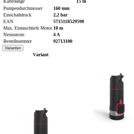
Kabellänge
15 m
Pumpendurchmesser
160 mm
Einschaltdruck
2,2 bar
EAN
5715118529590
Max. Eintauchtiefe Motor
10 m
Nennstrom
4 A
Bestellnummer
92713100
Varianten
Variant