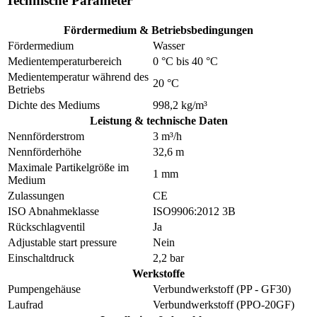
Technische Parameter
Fördermedium & Betriebsbedingungen
Fördermedium
Wasser
Medientemperaturbereich
0 °C bis 40 °C
Medientemperatur während des
20 °C
Betriebs
Dichte des Mediums
998,2 kg/m³
Leistung & technische Daten
Nennförderstrom
3 m³/h
Nennförderhöhe
32,6 m
Maximale Partikelgröße im
1 mm
Medium
Zulassungen
CE
ISO Abnahmeklasse
ISO9906:2012 3B
Rückschlagventil
Ja
Adjustable start pressure
Nein
Einschaltdruck
2,2 bar
Werkstoffe
Pumpengehäuse
Verbundwerkstoff (PP - GF30)
Laufrad
Verbundwerkstoff (PPO-20GF)