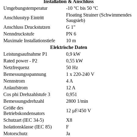
Installation & Anschluss
Umgebungstemperatur
-10 °C bis 50 °C
Floating Strainer (Schwimmendes
Anschlusstyp Eintritt
Saugsieb)
Anschluss Druckstutzen
G 1"
Nenndruckstufe
PN 6
Maximale Installationstiefe
10 m
Elektrische Daten
Leistungsaufnahme P1
0,9 kW
Rated power - P2
0,55 kW
Netzfrequenz
50 Hz
Bemessungsspannung
1 x 220-240 V
Nennstrom
4 A
Anlaufstrom
12 A
Cos phi Drehzahlstufe 3
0,951
Bemessungsdrehzahl
2800 1/min
Größe des
12 µF/450 V
Betriebskondensators
Schutzart (IEC 34-5)
X8
Isolationsklasse (IEC 85)
F
Motorschutz
Ja