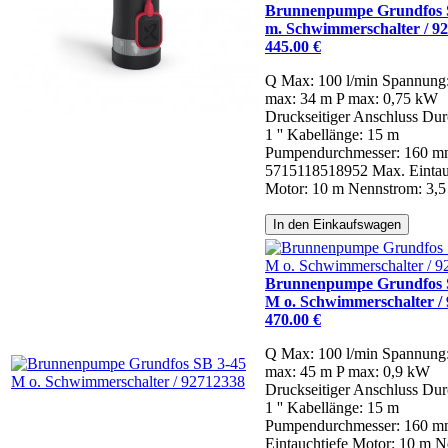
Brunnenpumpe Grundfos 
m. Schwimmerschalter / 9
445.00 €
Q Max: 100 l/min
Spannung
max: 34 m
P max: 0,75 kW
Druckseitiger Anschluss Dur
1 ''
Kabellänge: 15 m
Pumpendurchmesser: 160 
5715118518952
Max. Eintau
Motor: 10 m
Nennstrom: 3,5
In den Einkaufswagen
Brunnenpumpe Grundfos 
M o. Schwimmerschalter /
470.00 €
Q Max: 100 l/min
Spannung
max: 45 m
P max: 0,9 kW
Druckseitiger Anschluss Dur
1 ''
Kabellänge: 15 m
Pumpendurchmesser: 160 
Eintauchtiefe Motor: 10 m
N