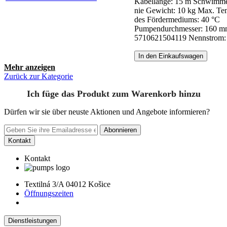
Kabellänge: 15 m
Schwimmer
nie
Gewicht: 10 kg
Max. Te
des Fördermediums: 40 °C
Pumpendurchmesser: 160 
5710621504119
Nennstrom:
In den Einkaufswagen
Mehr anzeigen
Zurück zur Kategorie
Ich füge das Produkt zum Warenkorb hinzu
Dürfen wir sie über neuste Aktionen und Angebote informieren?
Abonnieren
Kontakt
Kontakt
Textilná 3/A 04012 Košice
Öffnungszeiten
Dienstleistungen