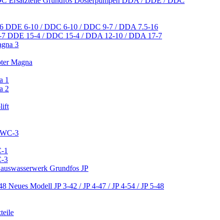
Ersatzteile Grundfos Dosierpumpen DDA / DDE / DDC
DDE 6-10 / DDC 6-10 / DDC 9-7 / DDA 7.5-16
DDE 15-4 / DDC 15-4 / DDA 12-10 / DDA 17-7
agna 3
pter Magna
a 1
a 2
ift
 CWC-3
C-1
C-3
 Hauswasserwerk Grundfos JP
Neues Modell JP 3-42 / JP 4-47 / JP 4-54 / JP 5-48
teile