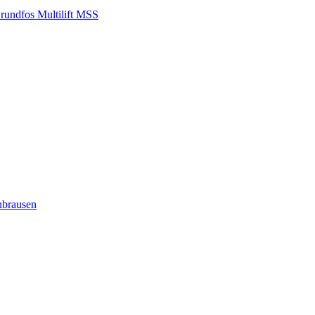
Grundfos Multilift MSS
nbrausen