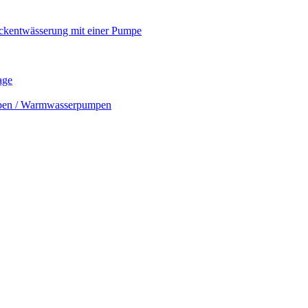
ckentwässerung mit einer Pumpe
age
mpen / Warmwasserpumpen