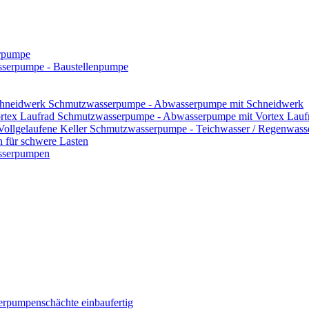
rpumpe
serpumpe - Baustellenpumpe
Schmutzwasserpumpe - Abwasserpumpe mit Schneidwerk
Schmutzwasserpumpe - Abwasserpumpe mit Vortex Lauf
Schmutzwasserpumpe - Teichwasser / Regenwasser
für schwere Lasten
asserpumpen
rpumpenschächte einbaufertig