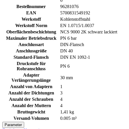
6
Bestellnummer
96281076
EAN
5700831549192
Werkstoff
Kohlenstoffstahl
Werkstoff Norm
EN 1.0715/1.0037
Oberflächenbeschichtung
NCS 9000 2K schwarz lackiert
Maximaler Betriebsdruck
PN 6 bar
Anschlussart
DIN-Flansch
Anschlussgröße
DN 40
Standard-Flansch
DIN EN 1092-1
Druckstufe für
PN 6
Rohranschluss
Adapter
30 mm
Verlängerungslänge
Anzahl von Adaptern
1
Anzahl der Dichtungen
3
Anzahl der Schrauben
4
Anzahl der Muttern
4
Bruttogewicht
1,41 kg
Versand-Volumen
0.005 m³
Parameter